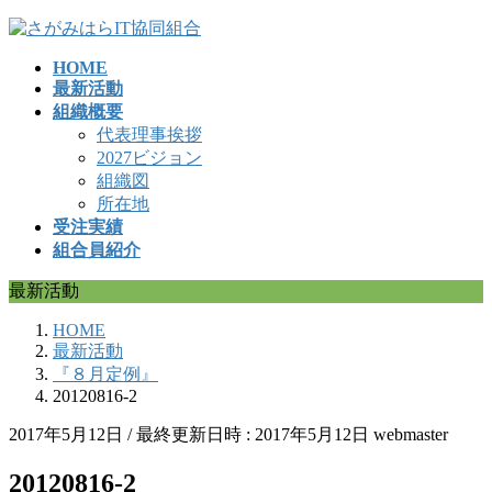
コ
ナ
ン
ビ
HOME
テ
ゲ
最新活動
ン
ー
組織概要
ツ
シ
代表理事挨拶
へ
ョ
2027ビジョン
ス
ン
組織図
キ
に
所在地
ッ
移
受注実績
プ
動
組合員紹介
最新活動
HOME
最新活動
『８月定例』
20120816-2
2017年5月12日
/ 最終更新日時 :
2017年5月12日
webmaster
20120816-2