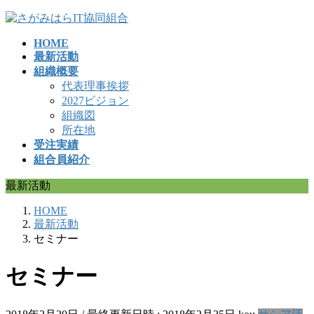
コ
ナ
ン
ビ
HOME
テ
ゲ
最新活動
ン
ー
組織概要
ツ
シ
代表理事挨拶
へ
ョ
2027ビジョン
ス
ン
組織図
キ
に
所在地
ッ
移
受注実績
プ
動
組合員紹介
最新活動
HOME
最新活動
セミナー
セミナー