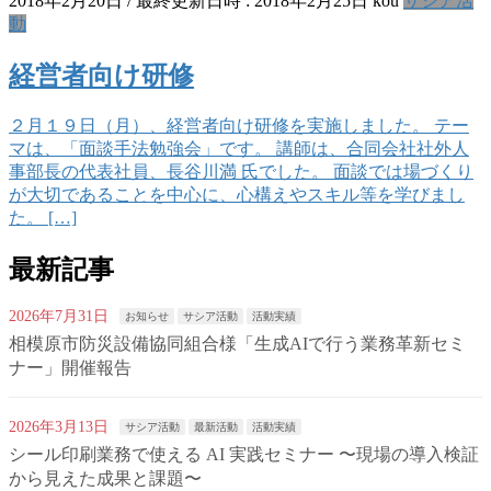
2018年2月20日
/ 最終更新日時 :
2018年2月25日
kou
サシア活
動
経営者向け研修
２月１９日（月）、経営者向け研修を実施しました。 テー
マは、「面談手法勉強会」です。 講師は、合同会社社外人
事部長の代表社員、長谷川満 氏でした。 面談では場づくり
が大切であることを中心に、心構えやスキル等を学びまし
た。 […]
最新記事
2026年7月31日
お知らせ
サシア活動
活動実績
相模原市防災設備協同組合様「生成AIで行う業務革新セミ
ナー」開催報告
2026年3月13日
サシア活動
最新活動
活動実績
シール印刷業務で使える AI 実践セミナー 〜現場の導入検証
から見えた成果と課題〜