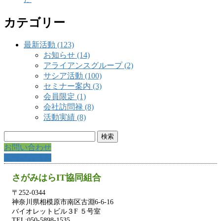
カテゴリー
最新活動 (123)
お知らせ (14)
アライアンスグループ (2)
サシア活動 (100)
セミナー案内 (3)
会員限定 (1)
会社訪問禄 (8)
活動実績 (8)
検
索:
お問い合わせ
入会申し込み
さがみはらIT協同組合
〒252-0344
神奈川県相模原市南区古淵6-6-16
バイオレットビル３F ５号室
TEL:050-5898-1535