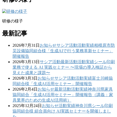
研修の様子
最新記事
2026年7月31日
お知らせ
サシア活動
活動実績
相模原市防
災設備協同組合様「生成AIで行う業務革新セミナー」
開催報告
2026年3月13日
サシア活動
最新活動
活動実績
シール印刷
業務で使える AI 実践セミナー 〜現場の導入検証から
見えた成果と課題〜
2026年3月3日
お知らせ
サシア活動
活動実績
富士川崎協
同組合様「生成AI活用セミナー」開催報告
2026年2月4日
お知らせ
最新活動
活動実績
神奈川県家具
協同組合「生成AI活用セミナー」開催報告（講義：家
具業界のための生成AI活用術）
2025年12月24日
お知らせ
活動実績
神奈川県シール印刷
協同組合様 組合員向け AI実践セミナーを開催しまし
た