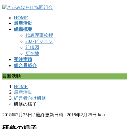
コ
ナ
ン
ビ
HOME
テ
ゲ
最新活動
ン
ー
組織概要
ツ
シ
代表理事挨拶
へ
ョ
2027ビジョン
ス
ン
組織図
キ
に
所在地
ッ
移
受注実績
プ
動
組合員紹介
最新活動
HOME
最新活動
経営者向け研修
研修の様子
2018年2月25日
/ 最終更新日時 :
2018年2月25日
kou
研修の様子