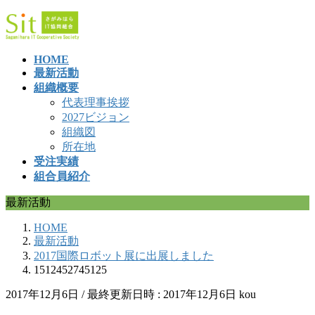
コ
ナ
ン
ビ
テ
ゲ
HOME
ン
ー
最新活動
ツ
シ
組織概要
へ
ョ
代表理事挨拶
ス
ン
2027ビジョン
キ
に
組織図
ッ
移
所在地
プ
動
受注実績
組合員紹介
最新活動
HOME
最新活動
2017国際ロボット展に出展しました
1512452745125
2017年12月6日
/ 最終更新日時 :
2017年12月6日
kou