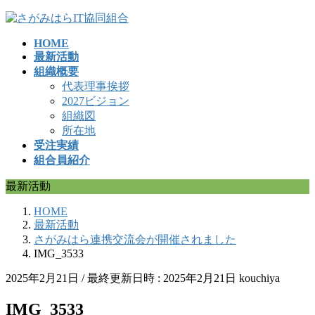
コ
ナ
ン
ビ
HOME
テ
ゲ
最新活動
ン
ー
組織概要
ツ
シ
代表理事挨拶
へ
ョ
2027ビジョン
ス
ン
組織図
キ
に
所在地
ッ
移
受注実績
プ
動
組合員紹介
最新活動
HOME
最新活動
さがみはら連携交流会が開催されました
IMG_3533
2025年2月21日
/ 最終更新日時 :
2025年2月21日
kouchiya
IMG_3533