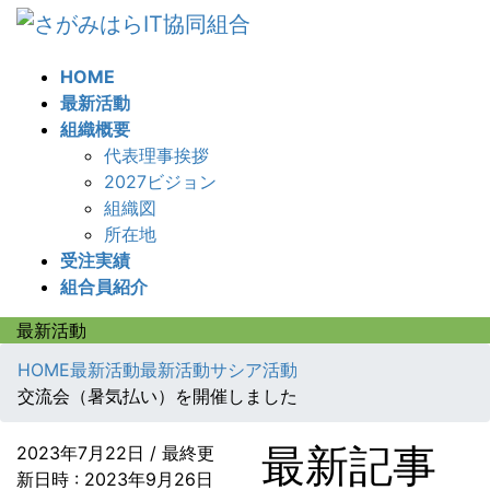
コ
ナ
ン
ビ
テ
ゲ
HOME
ン
ー
最新活動
ツ
シ
組織概要
へ
ョ
代表理事挨拶
ス
ン
2027ビジョン
キ
に
組織図
ッ
移
所在地
プ
動
受注実績
組合員紹介
最新活動
HOME
最新活動
最新活動
サシア活動
交流会（暑気払い）を開催しました
最新記事
2023年7月22日
/ 最終更
新日時 :
2023年9月26日