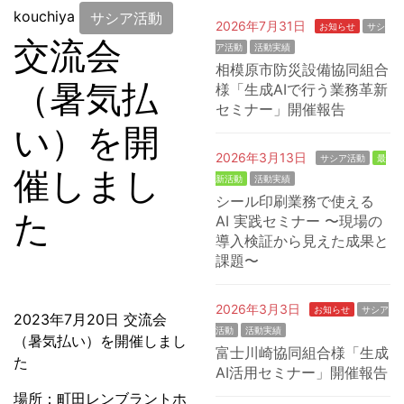
kouchiya
サシア活動
2026年7月31日
お知らせ
サシ
交流会
ア活動
活動実績
相模原市防災設備協同組合
（暑気払
様「生成AIで行う業務革新
セミナー」開催報告
い）を開
2026年3月13日
サシア活動
最
催しまし
新活動
活動実績
シール印刷業務で使える
た
AI 実践セミナー 〜現場の
導入検証から見えた成果と
課題〜
2026年3月3日
お知らせ
サシア
2023年7月20日 交流会
活動
活動実績
（暑気払い）を開催しまし
富士川崎協同組合様「生成
た
AI活用セミナー」開催報告
場所：町田レンブラントホ