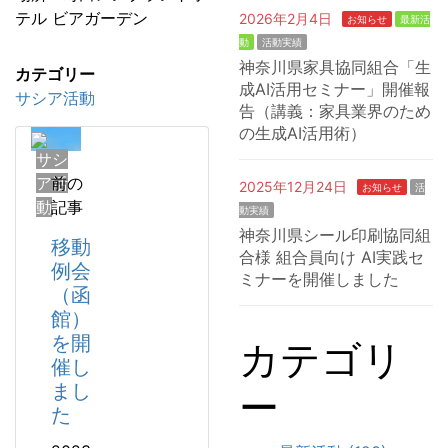
テル ビアガーデン
2026年2月4日
お知らせ
最新活
動
活動実績
神奈川県家具協同組合「生
カテゴリー
成AI活用セミナー」開催報
サシア活動
告（講義：家具業界のため
の生成AI活用術）
サシ
ア活
前の
2025年12月24日
お知らせ
活
動
記事
動実績
神奈川県シール印刷協同組
移動
合様 組合員向け AI実践セ
例会
ミナーを開催しました
（函
館）
を開
カテゴリ
催し
まし
ー
た