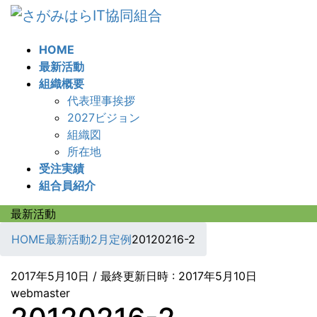
コ
ナ
ン
ビ
テ
ゲ
HOME
ン
ー
最新活動
ツ
シ
組織概要
へ
ョ
代表理事挨拶
ス
ン
2027ビジョン
キ
に
組織図
ッ
移
所在地
プ
動
受注実績
組合員紹介
最新活動
HOME
最新活動
2月定例
20120216-2
2017年5月10日
/ 最終更新日時 :
2017年5月10日
webmaster