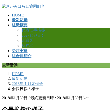
コ
ナ
ン
ビ
HOME
テ
ゲ
最新活動
ン
ー
組織概要
ツ
シ
代表理事挨拶
へ
ョ
2027ビジョン
ス
ン
組織図
キ
に
所在地
ッ
移
受注実績
プ
動
組合員紹介
最新活動
HOME
最新活動
2018年１月定例会
会長挨拶の様子
2018年1月30日
/ 最終更新日時 :
2018年1月30日
kou
会長挨拶の様子