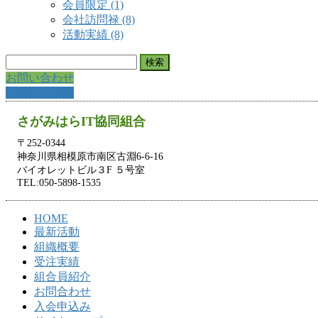
会員限定 (1)
会社訪問禄 (8)
活動実績 (8)
検
索:
お問い合わせ
入会申し込み
さがみはらIT協同組合
〒252-0344
神奈川県相模原市南区古淵6-6-16
バイオレットビル３F ５号室
TEL:050-5898-1535
HOME
最新活動
組織概要
受注実績
組合員紹介
お問合わせ
入会申込み