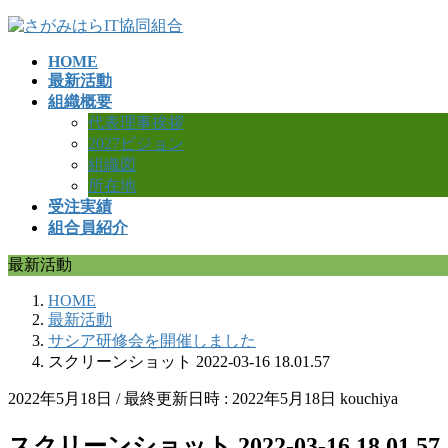
コ
ナ
ン
ビ
HOME
テ
ゲ
最新活動
ン
ー
組織概要
ツ
シ
代表理事挨拶
へ
ョ
2027ビジョン
ス
ン
組織図
キ
に
所在地
ッ
移
受注実績
プ
動
組合員紹介
最新活動
HOME
最新活動
サシア研修会を開催しました
スクリーンショット 2022-03-16 18.01.57
2022年5月18日
/ 最終更新日時 :
2022年5月18日
kouchiya
スクリーンショット 2022-03-16 18.01.57