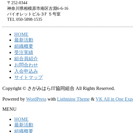
〒252-0344
神奈川県相模原市南区古淵6-6-16
バイオレットビル３F ５号室
TEL:050-5898-1535
HOME
最新活動
組織概要
受注実績
組合員紹介
お問合わせ
入会申込み
サイトマップ
Copyright © さがみはらIT協同組合 All Rights Reserved.
Powered by
WordPress
with
Lightning Theme
&
VK All in One Exp
MENU
HOME
最新活動
組織概要