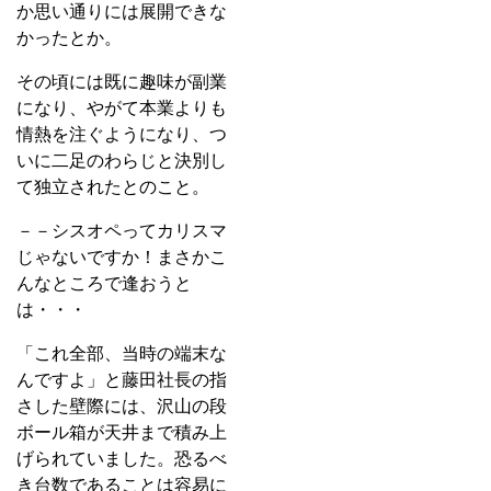
か思い通りには展開できな
かったとか。
その頃には既に趣味が副業
になり、やがて本業よりも
情熱を注ぐようになり、つ
いに二足のわらじと決別し
て独立されたとのこと。
－－シスオペってカリスマ
じゃないですか！まさかこ
んなところで逢おうと
は・・・
「これ全部、当時の端末な
んですよ」と藤田社長の指
さした壁際には、沢山の段
ボール箱が天井まで積み上
げられていました。恐るべ
き台数であることは容易に