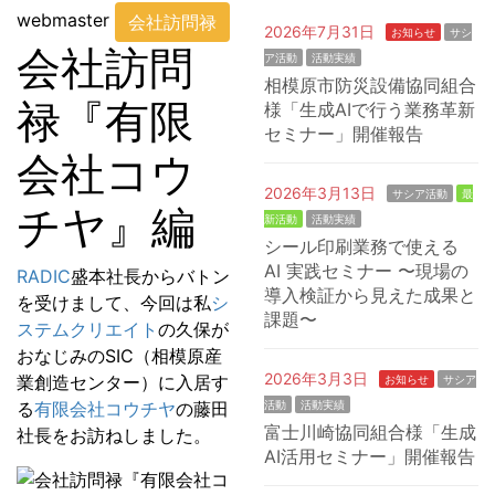
webmaster
会社訪問禄
2026年7月31日
お知らせ
サシ
会社訪問
ア活動
活動実績
相模原市防災設備協同組合
禄『有限
様「生成AIで行う業務革新
セミナー」開催報告
会社コウ
2026年3月13日
サシア活動
最
チヤ』編
新活動
活動実績
シール印刷業務で使える
AI 実践セミナー 〜現場の
RADIC
盛本社長からバトン
導入検証から見えた成果と
を受けまして、今回は私
シ
課題〜
ステムクリエイト
の久保が
おなじみのSIC（相模原産
2026年3月3日
業創造センター）に入居す
お知らせ
サシア
る
有限会社コウチヤ
の藤田
活動
活動実績
富士川崎協同組合様「生成
社長をお訪ねしました。
AI活用セミナー」開催報告