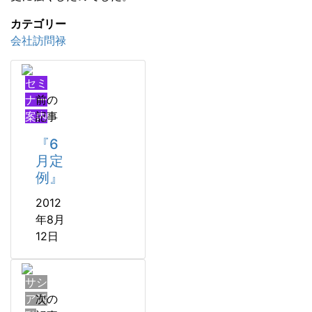
カテゴリー
会社訪問禄
セミ
ナー
前の
案内
記事
『6
月定
例』
2012
年8月
12日
サシ
ア活
次の