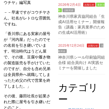
2026年2月4日
お知らせ
最新活
動
活動実績
－－早速ですがコウチヤさ
神奈川県家具協同組合「生
ん。社名がレトロな雰囲気
成AI活用セミナー」開催報
ですね。
告（講義：家具業界のため
の生成AI活用術）
「香川県にある実家の屋号
が『河内屋』だったのでそ
の名前を引き継いでいま
2025年12月24日
お知らせ
活
す。明治時代はうどん屋
動実績
で、その後、豆腐や履き物
神奈川県シール印刷協同組
合様 組合員向け AI実践セ
の製造販売を手がけていた
ミナーを開催しました
のですが、自分も含め兄弟
は全員県外へ就職してしま
ったため父の代で営業を終
カテゴリ
了しました。」
ー
その後、藤田社長が起業さ
れた際に屋号を引き継いだ
とのこと。