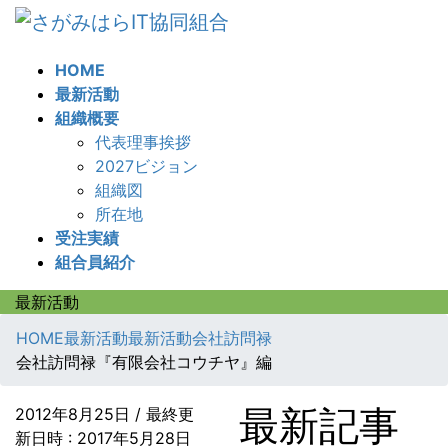
コ
ナ
ン
ビ
テ
ゲ
HOME
ン
ー
最新活動
ツ
シ
組織概要
へ
ョ
代表理事挨拶
ス
ン
2027ビジョン
キ
に
組織図
ッ
移
所在地
プ
動
受注実績
組合員紹介
最新活動
HOME
最新活動
最新活動
会社訪問禄
会社訪問禄『有限会社コウチヤ』編
最新記事
2012年8月25日
/ 最終更
新日時 :
2017年5月28日