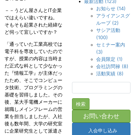
最新活動 (123)
お知らせ (14)
－－うどん屋さんとIT企業
アライアンスグ
ではえらい違いですね。
ループ (2)
そもそも起業された経緯な
サシア活動
ど伺って宜しいですか？
(100)
「通っていた工業高校では
セミナー案内
電子科を専攻していたので
(3)
すが、授業の内容は当時ま
会員限定 (1)
だ正式な科として少なかっ
会社訪問禄 (8)
た『情報工学』が主体だっ
活動実績 (8)
たため、そこでコンピュー
検
タ技術、プログラミングの
索:
基礎を習得しました。その
後、某大手電機メーカーに
就職しメインフレームの営
お問い合わせ
業を担当しましたが、入社
後も数年間、大学の研究室
入会申し込み
に企業研究生として派遣さ