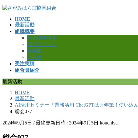
コ
ナ
ン
ビ
HOME
テ
ゲ
最新活動
ン
ー
組織概要
ツ
シ
代表理事挨拶
へ
ョ
2027ビジョン
ス
ン
組織図
キ
に
所在地
ッ
移
受注実績
プ
動
組合員紹介
最新活動
HOME
最新活動
AI活用セミナー「業務活用 ChatGPTは万年筆！使い
総会077
2024年9月5日
/ 最終更新日時 :
2024年9月5日
kouchiya
総会077