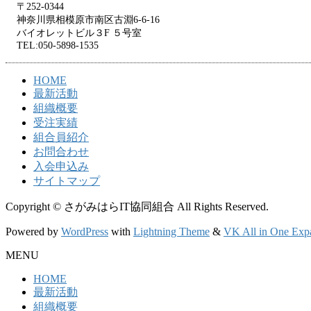
〒252-0344
神奈川県相模原市南区古淵6-6-16
バイオレットビル３F ５号室
TEL:050-5898-1535
HOME
最新活動
組織概要
受注実績
組合員紹介
お問合わせ
入会申込み
サイトマップ
Copyright © さがみはらIT協同組合 All Rights Reserved.
Powered by
WordPress
with
Lightning Theme
&
VK All in One Exp
MENU
HOME
最新活動
組織概要