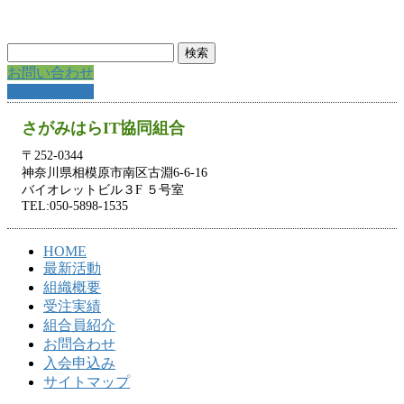
検
索:
お問い合わせ
入会申し込み
さがみはらIT協同組合
〒252-0344
神奈川県相模原市南区古淵6-6-16
バイオレットビル３F ５号室
TEL:050-5898-1535
HOME
最新活動
組織概要
受注実績
組合員紹介
お問合わせ
入会申込み
サイトマップ