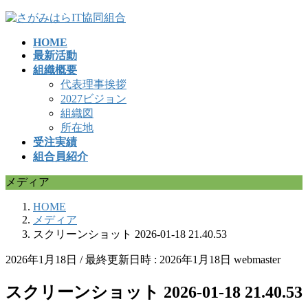
コ
ナ
ン
ビ
HOME
テ
ゲ
最新活動
ン
ー
組織概要
ツ
シ
代表理事挨拶
へ
ョ
2027ビジョン
ス
ン
組織図
キ
に
所在地
ッ
移
受注実績
プ
動
組合員紹介
メディア
HOME
メディア
スクリーンショット 2026-01-18 21.40.53
2026年1月18日
/ 最終更新日時 :
2026年1月18日
webmaster
スクリーンショット 2026-01-18 21.40.53